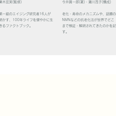
樂木宏実(監修)
今井眞一郎(著)・瀬川茂子(構成)
第一級のエイジング研究者16人が
老化・寿命のメカニズムや、話題
明かす、
100年ライフを健やかに生
NMNなどの
抗老化法が世界でどこ
きるファクトブック。
まで検証・解明されてきた
のかを
す。