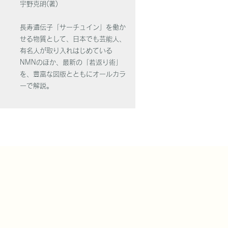
宇野克明(著)
の
長寿遺伝子「サーチュイン」を働か
せる物質とし
て、日本でも芸能人、
記
有名人が取り入れはじめて
いる
NMNのほか、最新の「若返り術」
を、豊富
な図版とともにオールカラ
ーで解説。